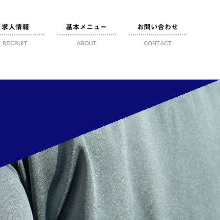
求人情報
基本メニュー
お問い合わせ
RECRUIT
ABOUT
CONTACT
ンタビューその1
ンタビューその2
ンタビューその3
の仕事ガイド！
経験者歓迎！
帽求人ページ
プライバシーポリシー
会社概要
ブログ