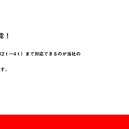
能！
2ｔ～4ｔ）まで対応できるのが当社の
です。