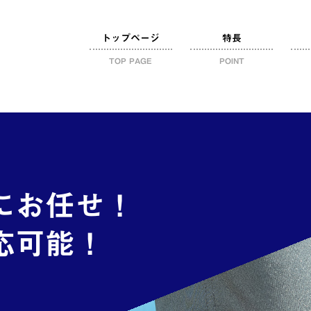
トップページ
特長
TOP PAGE
POINT
スポット・定期便対応
引越しご依頼ください
滋賀の貨物運送会社
赤帽について
社員イ
社員イ
社員イ
大成
未
赤
にお任せ！
応可能！